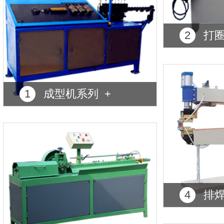
2
打圈
1
成型机系列 +
4
排焊