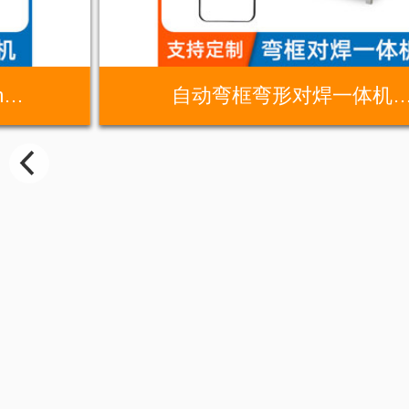
m…
自动弯框弯形对焊一体机