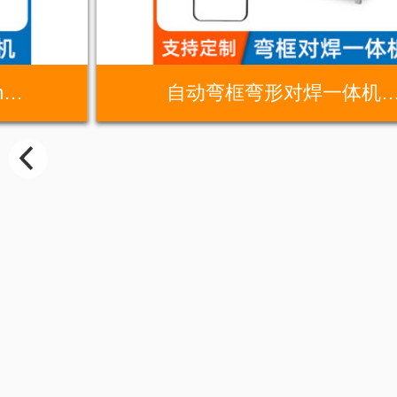
m…
自动弯框弯形对焊一体机