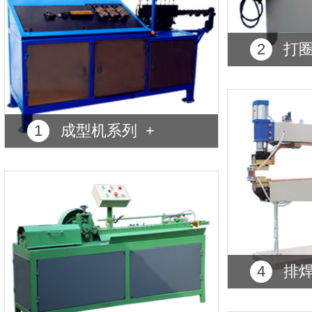
2
打圈
1
成型机系列 +
4
排焊