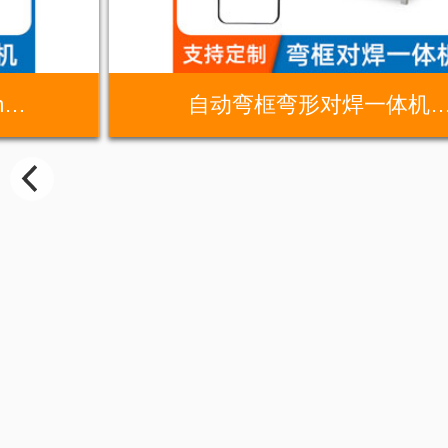
m…
自动弯框弯形对焊一体机