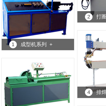
2
打圈
1
成型机系列 +
4
排焊