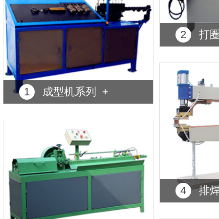
2
打圈
1
成型机系列 +
4
排焊