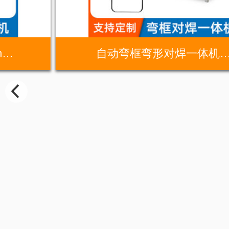
m…
自动弯框弯形对焊一体机